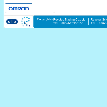
Copyright ©
Revotec Trading Co., Ltd.
Revotec Scie
TEL：886-4-25350150
TEL：886-4