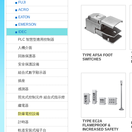
FUJI
ACRO
EATON
EMERSON
IDEC
PLC 智慧型應用控制器
人機介面
TYPE AFSA FOOT
回路保護器
SWITCHES
安全保護設備
組合式數字顯示器
插座
感測器
照光式控制元件 組合式指示燈
繼電器
防爆電控設備
TYPE EC2A
計時器
FLAMEPROOF &
INCREASED SAFETY
軌道安裝式端子台