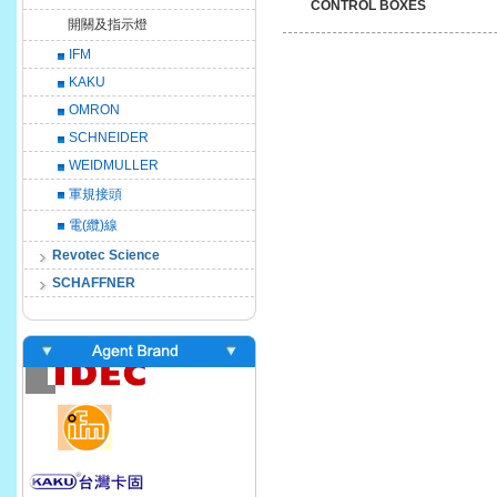
CONTROL BOXES
開關及指示燈
IFM
KAKU
OMRON
SCHNEIDER
WEIDMULLER
軍規接頭
電(纜)線
Revotec Science
SCHAFFNER