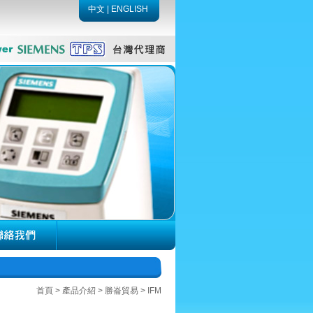
中文
|
ENGLISH
首頁
>
產品介紹
>
勝崙貿易
>
IFM