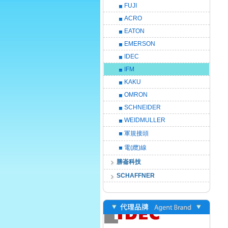
FUJI
ACRO
EATON
EMERSON
IDEC
IFM
KAKU
OMRON
SCHNEIDER
WEIDMULLER
軍規接頭
電(纜)線
勝崙科技
SCHAFFNER