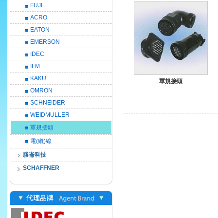
FUJI
ACRO
EATON
EMERSON
IDEC
IFM
KAKU
軍規接頭
OMRON
SCHNEIDER
WEIDMULLER
軍規接頭
電(纜)線
勝崙科技
SCHAFFNER