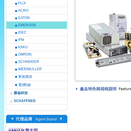
FUJI
ACRO
EATON
EMERSON
IDEC
IFM
KAKU
OMRON
SCHNEIDER
WEIDMULLER
軍規接頭
電(纜)線
勝崙科技
SCHAFFNER